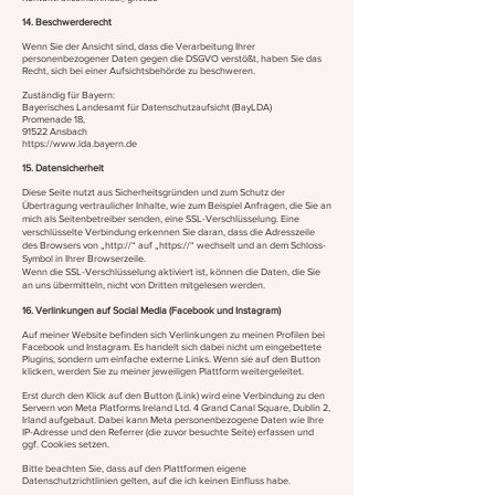
14. Beschwerderecht
Wenn Sie der Ansicht sind, dass die Verarbeitung Ihrer
personenbezogener Daten gegen die DSGVO verstößt, haben Sie das
Recht, sich bei einer Aufsichtsbehörde zu beschweren.
Zuständig für Bayern:
Bayerisches Landesamt für Datenschutzaufsicht (BayLDA)
Promenade 18,
91522 Ansbach
https://www.lda.bayern.de
15. Datensicherheit
Diese Seite nutzt aus Sicherheitsgründen und zum Schutz der
Übertragung vertraulicher Inhalte, wie zum Beispiel Anfragen, die Sie an
mich als Seitenbetreiber senden, eine SSL-Verschlüsselung. Eine
verschlüsselte Verbindung erkennen Sie daran, dass die Adresszeile
des Browsers von „http://“ auf „https://“ wechselt und an dem Schloss-
Symbol in Ihrer Browserzeile.
Wenn die SSL-Verschlüsselung aktiviert ist, können die Daten, die Sie
an uns übermitteln, nicht von Dritten mitgelesen werden.
16. Verlinkungen auf Social Media (Facebook und Instagram)
Auf meiner Website befinden sich Verlinkungen zu meinen Profilen bei
Facebook und Instagram. Es handelt sich dabei nicht um eingebettete
Plugins, sondern um einfache externe Links. Wenn sie auf den Button
klicken, werden Sie zu meiner jeweiligen Plattform weitergeleitet.
Erst durch den Klick auf den Button (Link) wird eine Verbindung zu den
Servern von Meta Platforms Ireland Ltd. 4 Grand Canal Square, Dublin 2,
Irland aufgebaut. Dabei kann Meta personenbezogene Daten wie Ihre
IP-Adresse und den Referrer (die zuvor besuchte Seite) erfassen und
ggf. Cookies setzen.
Bitte beachten Sie, dass auf den Plattformen eigene
Datenschutzrichtlinien gelten, auf die ich keinen Einfluss habe.