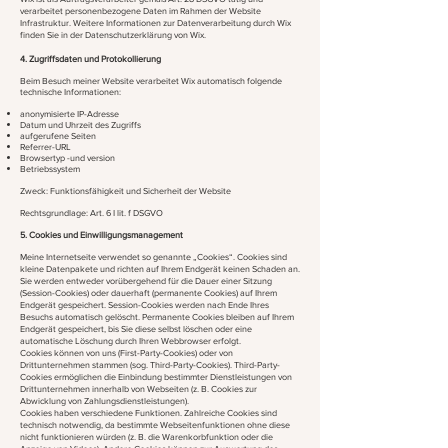
verarbeitet personenbezogene Daten im Rahmen der Website
Infrastruktur. Weitere Informationen zur Datenverarbeitung durch Wix
finden Sie in der Datenschutzerklärung von Wix.
4. Zugriffsdaten und Protokollierung
Beim Besuch meiner Website verarbeitet Wix automatisch folgende
technische Informationen:
anonymisierte IP-Adresse
Datum und Uhrzeit des Zugriffs
aufgerufene Seiten
Referrer-URL
Browsertyp -und version
Betriebssystem
Zweck: Funktionsfähigkeit und Sicherheit der Website
Rechtsgrundlage: Art. 6 I lit. f DSGVO
5. Cookies und Einwilligungsmanagement
Meine Internetseite verwendet so genannte „Cookies“. Cookies sind
kleine Datenpakete und richten auf Ihrem Endgerät keinen Schaden an.
Sie werden entweder vorübergehend für die Dauer einer Sitzung
(Session-Cookies) oder dauerhaft (permanente Cookies) auf Ihrem
Endgerät gespeichert. Session-Cookies werden nach Ende Ihres
Besuchs automatisch gelöscht. Permanente Cookies bleiben auf Ihrem
Endgerät gespeichert, bis Sie diese selbst löschen oder eine
automatische Löschung durch Ihren Webbrowser erfolgt.
Cookies können von uns (First-Party-Cookies) oder von
Drittunternehmen stammen (sog. Third-Party-Cookies). Third-Party-
Cookies ermöglichen die Einbindung bestimmter Dienstleistungen von
Drittunternehmen innerhalb von Webseiten (z. B. Cookies zur
Abwicklung von Zahlungsdienstleistungen).
Cookies haben verschiedene Funktionen. Zahlreiche Cookies sind
technisch notwendig, da bestimmte Webseitenfunktionen ohne diese
nicht funktionieren würden (z. B. die Warenkorbfunktion oder die