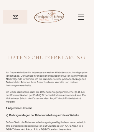
DATENSCHUTZERKLÄRUNG
Ich freue mich über Ihr Interesse an meiner Website
www.hundephysio-
landshut.de
. Der Schutz Ihrer personenbezogener Daten ist mir wichtig.
Nachfolgende informiere ich Sie darüber, welche personenbezogenen
Daten ich im Rahmen Ihres Besuchs dieser Website und meiner
Leistungen verarbeite.
Ich weise darauf hin, dass die Datenübertragung im Internet (z. B. bei
der Kommunikation per E-Mail) Sicherheitslücken aufweisen kann. Ein
lückenloser Schutz der Daten vor dem Zugriff durch Dritte ist nicht
möglich.
1. Allgemeine Hinweise
a) Rechtsgrundlagen der Datenverarbeitung auf dieser Website
Sofern Sie in die Datenverarbeitung eingewilligt haben, verarbeite ich
Ihre personenbezogenen Daten auf Grundlage von Art. 6 Abs. 1 lit. a
DSGVO bzw. Art. 9 Abs. 2 lit. a DSGVO, sofern besondere