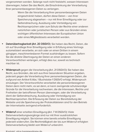
vorgenommen werden. Solange noch nicht feststeht, wessen Interessen
überwiegen, haben Sie das Recht, die Einschränkung der Verarbeitung
Ihrer personenbezogenen Daten zu verlangen.
Wenn Sie die Verarbeitung Ihrer personenbezogenen Daten
eingeschränkt haben, dürfen diese Daten – von ihrer
Speicherung abgesehen – nur mit Ihrer Einwilligung oder zur
Geltendmachung, Ausübung oder Verteidigung von
Rechtsansprüchen oder zum Schutz der Rechte einer anderen
natürlichen oder juristischen Person oder aus Gründen eines
wichtigen öffentlichen Interesses der Europäischen Union
oder eines Mitgliedstaats verarbeitet werden.
Datenübertragbarkeit (Art. 20 DSGVO
): Sie haben das Recht, Daten, die
ich auf Grundlage Ihrer Einwilligung oder in Erfüllung eines Vertrags
automatisiert verarbeite, an sich oder an einen Dritten in einem
gängigen, maschinenlesbaren Format aushändigen zu lassen. Sofern
Sie die direkte Übertragung der Daten an einen anderen
Verantwortlichen verlangen, erfolgt dies nur, soweit es technisch
machbar ist.
Widerspruch
gegen die Verarbeitung (Art. 21 DSGVO)
:
Sie haben das
Recht, aus Gründen, die sich aus Ihrer besonderen Situation ergeben,
jederzeit gegen die Verarbeitung Ihrer personenbezogenen Daten, die
aufgrund von Artikel 6 Abs. 1 Buchstabe f DSGVO erfolgt, Widerspruch
einzulegen. Der Verantwortliche verarbeitet die personenbezogenen
Daten dann nicht mehr, es sei denn, er kann zwingende schutzwürdige
Gründe für die Verarbeitung nachweisen, die die Interessen, Rechte und
Freiheiten der betroffenen Person überwiegen, oder die Verarbeitung
dient der Geltendmachung, Ausübung oder Verteidigung von
Rechtsansprüchen. Die Erfassung der Daten zur Bereitstellung der
Website und die Speicherung der Protokolldateien sind für den Betrieb
der Internetseite zwingend erforderlich.
Widerruf
einer erteilten Einwilligung (Art. 7 III DSGVO): Viele
Datenverarbeitungsvorgänge sind nur mit Ihrer ausdrücklichen
Einwilligung möglich. Sie können eine bereits erteilte Einwilligung
jederzeit widerrufen. Die Rechtmäßigkeit der bis zum Widerruf erfolgten
Datenverarbeitung bleibt vom Widerruf unberührt.
Kontakt:
alice.hammes@gmx.de