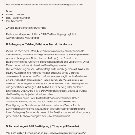
Bei Nutzung meines Kontaktformulars erhebe ich folgende Daten
Name
E-Mail Adresse
ggf. Telefonnummer
Ihre Nachricht
Zweck: Bearbeitung Ihrer Anfrage
Rechtsgrundlage: Art. 6 I lit. a DSGVO (Einwilligung), ggf. lit. b
(vorvertragliche Maßnahme)
8. Anfragen per Telefon, E-Mail oder Nachrichtendienste
Wenn Sie mich per E-Mail, Telefon oder andere Nachrichtendienste
kontaktieren, wird Ihre Anfrage inklusive aller daraus hervorgehenden
personenbezogenen Daten (Name, Anfrage) zum Zwecke der
Bearbeitung Ihres Anliegens bei uns gespeichert und verarbeitet. Diese
Daten geben wir nicht ohne Ihre Einwilligung weiter.
Die Verarbeitung dieser Daten erfolgt auf Grundlage von Art. 6 Abs. 1 lit.
b DSGVO, sofern Ihre Anfrage mit der Erfüllung eines Vertrags
zusammenhängt oder zur Durchführung vorvertraglicher Maßnahmen
erforderlich ist. In allen übrigen Fällen beruht die Verarbeitung auf
unserem berechtigten Interesse an der effektiven Bearbeitung der an
uns gerichteten Anfragen (Art. 6 Abs. 1 lit. f DSGVO) oder auf Ihrer
Einwilligung (Art. 6 Abs. 1 lit. a DSGVO) sofern diese abgefragt wurde;
die Einwilligung ist jederzeit widerrufbar.
Die von Ihnen an uns per Kontaktanfragen übersandten Daten
verbleiben bei uns, bis Sie uns zur Löschung auffordern, Ihre
Einwilligung zur Speicherung widerrufen oder der Zweck für die
Datenspeicherung entfällt (z. B. nach abgeschlossener Bearbeitung
Ihres Anliegens). Zwingende gesetzliche Bestimmungen – insbesondere
gesetzliche Aufbewahrungsfristen – bleiben unberührt.
9. Terminabsage & AGB Bestätigung (offline per pdf Formular)
Vor dem ersten Termin erhalten Sie ein Einwilligungsformular als PDF