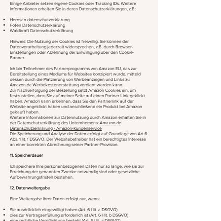
Einige Anbieter setzen eigene Cookies oder Tracking IDs. Weitere
Informationen erhalten Sie in deren Datenschutzerklärungen, z.B:
Herosan datenschutzerklärung
Foten Datenschutzerklärung
Waldkraft Datenschutzerklärung
Hinweis: Die Nutzung der Cookies ist freiwillig. Sie können der
Datenverarbeitung jederzeit widersprechen, z.B. durch Browser-
Einstellungen oder Ablehnung der Einwilligung über den Cookie-
Banner.
Ich bin Teilnehmer des Partnerprogramms von Amazon EU, das zur
Bereitstellung eines Mediums für Websites konzipiert wurde, mitteld
dessen durch die Platzierung von Werbeanzeigen und Links zu
Amazon.de Werbekostenerstattung verdient werden kann.
Zur Nachverfolgung der Bestellung setzt Amazon Cookies ein, um
festzustellen, dass Sie auf meiner Seite auf einen Partner Link geklickt
haben. Amazon kann erkennen, dass Sie den Partnerlink auf der
Website angeklickt haben und anschließend ein Produkt bei Amazon
gekauft haben.
Weitere Informationen zur Datennutzung durch Amazon erhalten Sie in
der Datenschutzerklärung des Unternhemens:
Amazon.de
Datenschutzerklärung - Amazon-Kundenservice
​Die Speicherung und Analyse der Daten erfolgt auf Grundlage von Art 6.
Abs. 1 lit. f DSGVO. Der Websitebetreiber hat ein berechtigtes Interesse
an einer korrekten Abrechnung seiner Partner-Provision.
11. Speicherdauer
Ich speichere Ihre personenbezogenen Daten nur so lange, wie sie zur
Erreichung der genannten Zwecke notwendig sind oder gesetzliche
Aufbewahrungsfristen bestehen.
12. Datenweitergabe
Eine Weitergabe Ihrer Daten erfolgt nur, wenn:
Sie ausdrücklich eingewilligt haben (Art. 6 I lit. a DSGVO)
dies zur Vertragserfüllung erforderlich ist (Art. 6 I lit. b DSGVO)
eine rechtliche Verpflichtung besteht (Art. 6 I lit. c DSGVO)