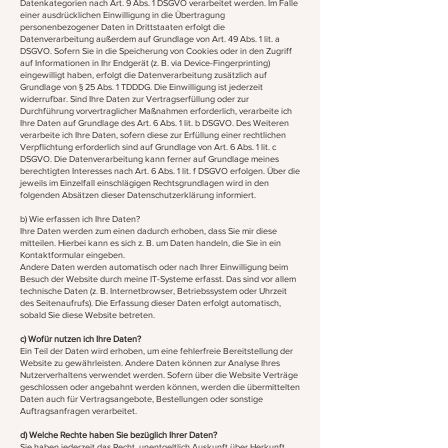
Datenkategorien nach Art. 9 Abs. 1 DSGVO verarbeitet werden. Im Falle
einer ausdrücklichen Einwilligung in die Übertragung
personenbezogener Daten in Drittstaaten erfolgt die
Datenverarbeitung außerdem auf Grundlage von Art. 49 Abs. 1 lit. a
DSGVO. Sofern Sie in die Speicherung von Cookies oder in den Zugriff
auf Informationen in Ihr Endgerät (z. B. via Device-Fingerprinting)
eingewilligt haben, erfolgt die Datenverarbeitung zusätzlich auf
Grundlage von § 25 Abs. 1 TDDDG. Die Einwilligung ist jederzeit
widerrufbar. Sind Ihre Daten zur Vertragserfüllung oder zur
Durchführung vorvertraglicher Maßnahmen erforderlich, verarbeite ich
Ihre Daten auf Grundlage des Art. 6 Abs. 1 lit. b DSGVO. Des Weiteren
verarbeite ich Ihre Daten, sofern diese zur Erfüllung einer rechtlichen
Verpflichtung erforderlich sind auf Grundlage von Art. 6 Abs. 1 lit. c
DSGVO. Die Datenverarbeitung kann ferner auf Grundlage meines
berechtigten Interesses nach Art. 6 Abs. 1 lit. f DSGVO erfolgen. Über die
jeweils im Einzelfall einschlägigen Rechtsgrundlagen wird in den
folgenden Absätzen dieser Datenschutzerklärung informiert.
b) Wie erfassen ich Ihre Daten?
Ihre Daten werden zum einen dadurch erhoben, dass Sie mir diese
mitteilen. Hierbei kann es sich z. B. um Daten handeln, die Sie in ein
Kontaktformular eingeben.
Andere Daten werden automatisch oder nach Ihrer Einwilligung beim
Besuch der Website durch meine IT-Systeme erfasst. Das sind vor allem
technische Daten (z. B. Internetbrowser, Betriebssystem oder Uhrzeit
des Seitenaufrufs). Die Erfassung dieser Daten erfolgt automatisch,
sobald Sie diese Website betreten.
c) Wofür nutzen ich Ihre Daten?
Ein Teil der Daten wird erhoben, um eine fehlerfreie Bereitstellung der
Website zu gewährleisten. Andere Daten können zur Analyse Ihres
Nutzerverhaltens verwendet werden. Sofern über die Website Verträge
geschlossen oder angebahnt werden können, werden die übermittelten
Daten auch für Vertragsangebote, Bestellungen oder sonstige
Auftragsanfragen verarbeitet.
d) Welche Rechte haben Sie bezüglich Ihrer Daten?
Sie haben jederzeit das Recht, unentgeltlich Auskunft über Herkunft,