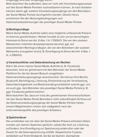
Bitte beachten Sie außerdem, dass wir nicht alle Verarbeitungsprozesse
auf den Social-Media-Portalen nachvollziehen können. Je nach Anbieter
können daher ggf. weitere Verarbeitungsvorgänge von den Betreibern
der Social-Media-Portale durchgeführt werden. Details hierzu
entnehmen Sie den Nutzungsbedingungen und
Datenschutzbestimmungen der jeweiligen Social-Media-Portale.
b) Rechtsgrundlage
Meine Social-Media-Auftritte sollen eine möglichst umfassende Präsenz
im Internet gewährleisten. Hierbei handelt es sich um ein berechtigtes
Interesse im Sinne von Art. 6 Abs. 1 lit. f DSGVO. Die von den sozialen
Netzwerken initiierten Analyseprozesse beruhen ggf. auf
abweichenden Rechtsgrundlagen, die von den Betreibern der sozialen
Netzwerke anzugeben sind (z. B. Einwilligung im Sinne des Art. 6 Abs. 1
lit. a DSGVO).
c) Verantwortlicher und Geltendmachung von Rechten
Wenn Sie einen meiner Social-Media-Auftritte (z. B. Facebook)
besuchen, sind wir gemeinsam mit dem Betreiber der Social-Media-
Plattform für die bei diesem Besuch ausgelösten
Datenverarbeitungsvorgänge verantwortlich. Sie können Ihre Rechte
(Auskunft, Berichtigung, Löschung, Einschränkung der Verarbeitung,
Datenübertragbarkeit und Beschwerde) grundsätzlich sowohl ggü. uns
als auch ggü. dem Betreiber des jeweiligen Social-Media-Portals (z. B.
ggü. Facebook) geltend machen.
Bitte beachten Sie, dass wir trotz der gemeinsamen Verantwortlichkeit
mit den Social-Media-Portal-Betreibern nicht vollumfänglich Einfluss auf
die Datenverarbeitungsvorgänge der Social-Media-Portale haben.
Unsere Möglichkeiten richten sich maßgeblich nach der
Unternehmenspolitik des jeweiligen Anbieters.
d) Speicherdauer
Die unmittelbar von mir über die Social-Media-Präsenz erfassten Daten
werden von meinen Systemen gelöscht, sobald Sie mich zur Löschung
auffordern, Ihre Einwilligung zur Speicherung widerrufen oder der
Zweck für die Datenspeicherung entfällt. Gespeicherte Cookies
verbleiben auf Ihrem Endgerät, bis Sie sie löschen. Zwingende