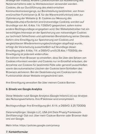
Anzeige von Videos). Andere Cookies können zur Auswertung des
Nutzerverhaltens oder zu Werbezwecken verwendet werden.
Cookies, die zur Durchführung des elektronischen
Kommunikationsvorgangs, zur Bereitstellung bestimmter, von Ihnen
erwünschter Funktionen (z. B. für die Warenkorbfunktion) oder zur
Optimierung der Website (z. B. Cookies zur Messung des
Webpublikums) erforderlich sind (notwendige Cookies), werden auf
Grundlage von Art. 6 Abs. 1 lit. f DSGVO gespeichert, sofern keine
andere Rechtsgrundlage angegeben wird. Der Websitebetreiber hat ein
berechtigtes Interesse an der Speicherung von notwendigen Cookies
zur technisch fehlerfreien und optimierten Bereitstellung seiner Dienste.
Sofern eine Einwilligung zur Speicherung von Cookies und
vergleichbaren Wiedererkennungstechnologien abgefragt wurde,
erfolgt die Verarbeitung ausschließlich auf Grundlage dieser
Einwilligung (Art. 6 Abs. 1 lit. a DSGVO und § 25 Abs. 1 TDDDG); die
Einwilligung ist jederzeit widerrufbar.
Sie können Ihren Browser so einstellen, dass Sie über das Setzen von
Cookies informiert werden und Cookies nur im Einzelfall erlauben, die
Annahme von Cookies für bestimmte Fälle oder generell ausschließen
sowie das automatische Löschen der Cookies beim Schließen des
Browsers aktivieren. Bei der Deaktivierung von Cookies kann die
Funktionalität dieser Website eingeschränkt sein.
Ihre Einwilligung verwalten Sie über meinen Cookie Banner.
6. Einsatz von Google Analytics
Diese Website nutzt Google Analytics (Google Ireland Ltd.) zur Analyse
des Nutzungsverhaltens. Ihre IP Adresse wird anonymisiert.
Rechtsgrundlage: Ihre Einwilligung (Art. 6 I lit. a DSGVO, § 25 TDDDG)
Datenempfänger: Google LLC, USA (mit Data Privacy Framework-
Zertifizierung)/ Opt-out: über mein Cookoe-Banner oder Browser Add-
ons von Google.
Mehr Infos:
https://policies.google.com/privacy
7. Kontaktformular