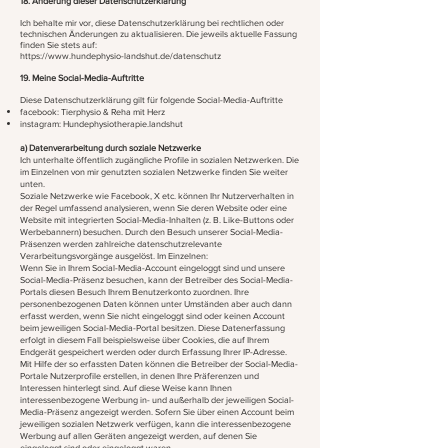
18. Änderung dieser Datenschutzerklärung
Ich behalte mir vor, diese Datenschutzerklärung bei rechtlichen oder
technischen Änderungen zu aktualisieren. Die jeweils aktuelle Fassung
finden Sie stets auf:
https://www.hundephysio-landshut.de/datenschutz
19. Meine Social-Media-Auftritte
Diese Datenschutzerklärung gilt für folgende Social-Media-Auftritte
facebook: Tierphysio & Reha mit Herz
instagram: Hundephysiotherapie.landshut
a) Datenverarbeitung durch soziale Netzwerke
Ich unterhalte öffentlich zugängliche Profile in sozialen Netzwerken. Die
im Einzelnen von mir genutzten sozialen Netzwerke finden Sie weiter
unten.
Soziale Netzwerke wie Facebook, X etc. können Ihr Nutzerverhalten in
der Regel umfassend analysieren, wenn Sie deren Website oder eine
Website mit integrierten Social-Media-Inhalten (z. B. Like-Buttons oder
Werbebannern) besuchen. Durch den Besuch unserer Social-Media-
Präsenzen werden zahlreiche datenschutzrelevante
Verarbeitungsvorgänge ausgelöst. Im Einzelnen:
Wenn Sie in Ihrem Social-Media-Account eingeloggt sind und unsere
Social-Media-Präsenz besuchen, kann der Betreiber des Social-Media-
Portals diesen Besuch Ihrem Benutzerkonto zuordnen. Ihre
personenbezogenen Daten können unter Umständen aber auch dann
erfasst werden, wenn Sie nicht eingeloggt sind oder keinen Account
beim jeweiligen Social-Media-Portal besitzen. Diese Datenerfassung
erfolgt in diesem Fall beispielsweise über Cookies, die auf Ihrem
Endgerät gespeichert werden oder durch Erfassung Ihrer IP-Adresse.
Mit Hilfe der so erfassten Daten können die Betreiber der Social-Media-
Portale Nutzerprofile erstellen, in denen Ihre Präferenzen und
Interessen hinterlegt sind. Auf diese Weise kann Ihnen
interessenbezogene Werbung in- und außerhalb der jeweiligen Social-
Media-Präsenz angezeigt werden. Sofern Sie über einen Account beim
jeweiligen sozialen Netzwerk verfügen, kann die interessenbezogene
Werbung auf allen Geräten angezeigt werden, auf denen Sie
eingeloggt sind oder eingeloggt waren.