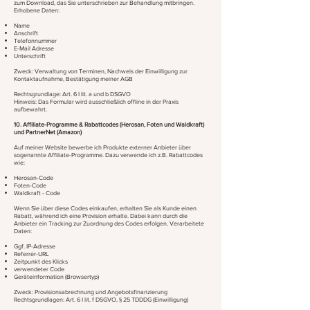
zum Download, das Sie unterschrieben zur Behandlung mitbringen.
Erhobene Daten:
Name
Anschrift
Telefonnummer
E-Mail Adresse
Unterschrift
Zweck: Verwaltung von Terminen, Nachweis der Einwilligung zur
Kontaktaufnahme, Bestätigung meiner AGB
Rechtsgrundlage: Art. 6 I lit. a und b DSGVO
Hinweis: Das Formular wird ausschließlich offline in der Praxis
aufbewahrt.
10. Affiliate-Programme & Rabattcodes (Herosan, Foten und Waldkraft)
und PartnerNet (Amazon)
Auf meiner Website bewerbe ich Produkte externer Anbieter über
sogenannte Affiliate-Programme. Dazu verwende ich z.B. Rabattcodes
wie:
Herosan-Code
Foten-Code
Waldkraft - Code
Wenn Sie über diese Codes einkaufen, erhalten Sie als Kunde einen
Rabatt, während ich eine Provision erhalte. Dabei kann durch die
Anbieter ein Tracking zur Zuordnung des Codes erfolgen.
Verarbeitete
Daten:
Ggf. IP-Adresse
Referrer-URL
Zeitpunkt des Klicks
verwendeter Code
Geräteinformation (Browsertyp)
Zweck: Provisionsabrechnung und Angebotsfinanzierung
Rechtsgrundlagen: Art. 6 I lit. f DSGVO, § 25 TDDDG (Einwilligung)