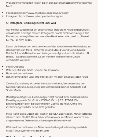
Weitere Informationen finden Sie in den Datenschutzbestimmungen von
Meta:
Facebook:
https://www.facebook.com/privacy/policy
Instagram:
https://www.privacycenter.instagram
.
17. Instagtam-Feed (eingebettet über Wix)
Auf meiner Website ist ein sogenannter Instagram-Feed eingebunden,
um aktuelle Beiträge meines Instagrams Profils direkt anzuzeigen. Die
Einbettung erfolgt über den Website -Baukasten Wix.com.Ltd., Nemal
St. 40, Tel Aviv, Israel.
Durch die Integration wird beim Aufruf der Website eine Verbindung zu
den Servern von Meta Platforms Ireland Ltd., 4 Grand Canal Square,
Dublin 2, Irland (Betreiber von Instagram) aufgbaut, um die Inhalte (z.B.
Bilder, Texte) darzustellen. Dabei können insbesondere Daten
verarbeitet werden:
Ihre IP-Adresse
Referrer-URL (die Seite, von der Sie kommen)
Browserinformationen
ggf. Informationen über Ihre Interaktion mit dem eingebetteten Feed
Zweck: Darstellung aktueller Instagram-Inhalte, Verbesserung der
Nutzererfahrung, Steigerung der Sichtbarkeit meines Angebots auf
Social Media
Rechtsgrundlage: Die Einbindung erfolgt nur mit Ihrer ausdrücklichen
Einwilligung nach Art. 6 I lit. a DSGVO i.V.m. § 25 I TTDSG: Die
Einwilligung erteilen Sie über meinen Cookie-Banner. Ohne Ihre
Zustimmung wird der Feed nicht geladen.
Meta kann diese Daten ggf. auch in die USA übertragen, Meta Platforms
ist nach dem EU-U.S. Data Privacy Framework zertifiziert, wodurch ein
angemessenes Datenschutzniveau gewährleistet wird.
Weitere Informationen zur Datenverarbeitung durch Instagram/Meta:
https.//privacycenter.instagram.com