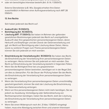
oder ein berechtigtes Interesse besteht (Art. 6 I lit. f DSGVO)
Externe Dienstleister (z.B. Wix, Google) erhalten Ihre Daten
ausschließlich im Rahmen einer Auftragsverarbeitung nach ART 28
DSGVO.
13. Ihre Rechte
Sich haben jederzeit das Recht auf:
Auskunft (Art. 15 DSGVO),
Berichtigung (Art. 16 DSGVO),
Löschung (ART. 17 DSGVO):
Sie haben im Rahmen der geltenden
gesetzlichen Bestimmungen jederzeit das Recht auf unentgeltliche
Auskunft über Ihre gespeicherten personenbezogenen Daten, deren
Herkunft und Empfänger und den Zweck der Datenverarbeitung und
ggf. ein Recht auf Berichtigung oder Löschung dieser Daten. Hierzu
sowie zu weiteren Fragen zum Thema personenbezogene Daten
können Sie sich jederzeit an mich wenden.
Einschränkung der Verarbeitung (Art. 18 DSGVO):
Sie haben das Recht,
die Einschränkung der Verarbeitung Ihrer personenbezogenen Daten
zu verlangen. Hierzu können Sie sich jederzeit an mich wenden. Das
Recht auf Einschränkung der Verarbeitung besteht in folgenden Fällen:
Wenn Sie die Richtigkeit Ihrer bei uns gespeicherten
personenbezogenen Daten bestreiten, benötigen wir in der Regel Zeit,
um dies zu überprüfen. Für die Dauer der Prüfung haben Sie das Recht,
die Einschränkung der Verarbeitung Ihrer personenbezogenen Daten
zu verlangen.
Wenn die Verarbeitung Ihrer personenbezogenen Daten unrechtmäßig
geschah/geschieht, können Sie statt der Löschung die Einschränkung
der Datenverarbeitung verlangen.
Wenn wir Ihre personenbezogenen Daten nicht mehr benötigen, Sie sie
jedoch zur Ausübung, Verteidigung oder Geltendmachung von
Rechtsansprüchen benötigen, haben Sie das Recht, statt der Löschung
die Einschränkung der Verarbeitung Ihrer personenbezogenen Daten
zu verlangen.
Wenn Sie einen Widerspruch nach Art. 21 Abs. 1 DSGVO eingelegt
haben, muss eine Abwägung zwischen Ihren und unseren Interessen