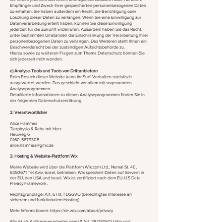
Empfänger und Zweck Ihrer gespeicherten personenbezogenen Daten
zu erhalten. Sie haben außerdem ein Recht, die Berichtigung oder
Löschung dieser Daten zu verlangen. Wenn Sie eine Einwilligung zur
Datenverarbeitung erteilt haben, können Sie diese Einwilligung
jederzeit für die Zukunft widerrufen. Außerdem haben Sie das Recht,
unter bestimmten Umständen die Einschränkung der Verarbeitung Ihrer
personenbezogenen Daten zu verlangen. Des Weiteren steht Ihnen ein
Beschwerderecht bei der zuständigen Aufsichtsbehörde zu.
Hierzu sowie zu weiteren Fragen zum Thema Datenschutz können Sie
sich jederzeit mich wenden.
e) Analyse-Tools und Tools von Dritt­anbietern
Beim Besuch dieser Website kann Ihr Surf-Verhalten statistisch
ausgewertet werden. Das geschieht vor allem mit sogenannten
Analyseprogrammen.
Detaillierte Informationen zu diesen Analyseprogrammen finden Sie in
der folgenden Datenschutzerklärung.
2. Verantwortlicher
Alice Hammes
Tierphysio & Reha mit Herz
Heuweg 6
0160-5679308
alice.hammes@gmx.de
3. Hosting & Website-Plattform Wix
Meine Website wird über die Plattform Wix.com Ltd., Nemal St. 40,
6350671
Tel Aviv, Israel, betrieben. Wix speichert Daten auf Servern in
der EU, den USA und Israel. Wix ist zertifiziert nach dem EU-U.S Data
Privacy Framework.
Rechtsgrundlage: Art. 6 I lit. f DSGVO (berechtigtes Interesse an
sicherem und funktionalem Hosting)
Mehr Informationen:
https://de.wix.com/about/privacy
Wix ist als Auftragsverarbeiter gemäß Art. 28 DSGVO tätig und