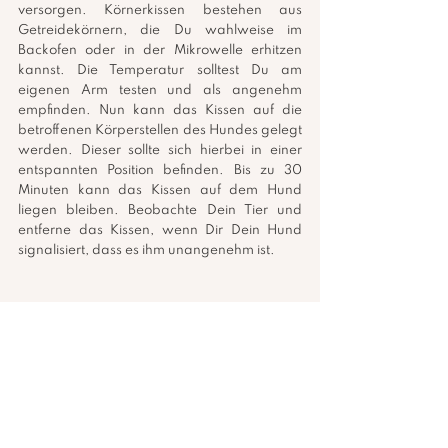
versorgen. Körnerkissen bestehen aus 
Getreidekörnern, die Du wahlweise im 
Backofen oder in der Mikrowelle erhitzen 
kannst. Die Temperatur solltest Du am 
eigenen Arm testen und als angenehm 
empfinden. Nun kann das Kissen auf die 
betroffenen Körperstellen des Hundes gelegt 
werden. Dieser sollte sich hierbei in einer 
entspannten Position befinden. Bis zu 30 
Minuten kann das Kissen auf dem Hund 
liegen bleiben. Beobachte Dein Tier und 
entferne das Kissen, wenn Dir Dein Hund 
signalisiert, dass es ihm unangenehm ist.
Was musst Du bei der Anwendung von 
Wärme beim Tier beachten?
Achte auf Kontraindikationen!
Lasse Dein Tier niemals unbeaufsichtigt 
während der Behandlung!
Zwinge nie Deinen Hund zur 
Behandlung, auch wenn Du als Mensch 